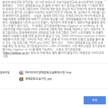
환경부 환경교육 국가인증, 2013년 유네스코 지속가능발전교육 공식프로젝트 인증을
획득했다. 「DMZ 생태문화교실」은 올해 초 예약 개시 일주일 만에 연중 172회의 예약
이 완료된 인기프로그램으로써, DMZ에 대한 많은 관심과 학교 안에서의 창의적 체험활
동의 수요 증가로 교사들의 지속적인 요청이 있어 주 3회(화, 목, 금)에서 주 5회(월~금)
로 확대하기로 결정했다. 수업은 ‘철새와 DMZ'라는 주제로 DMZ의 역사적 배경과 철
새를 비롯한 생태환경에 대해 PT 강의와 영상물 시청, 생태체험활동으로 90분 동안 진행
된다. 체험활동은 나만의 손수건 만들기, 에코한지 부채 만들기, 폐현수막을 활용한 장바
구니 만들기 등이 있다. 이 밖에도 경기관광포털(http://ggtour.or.kr)에서는 초, 중,
고등학생을 위한 다양한 DMZ 교육프로그램에 대한 정보를 제공하고 있다. 대표적인 프
로그램으로는 문화체육관광부 생태관광 인증 프로그램인 ‘DMZ 스토리텔링’과 초콜릿
체험과 자원봉사 등을 하루 일정으로 즐길 수 있는 ‘DMZ VIP(Volun-tourism in Park;
체험봉사)프로그램‘, DMZ의 자연, 역사, 문화 세 가지의 주제로 민통선 일원을 둘러 볼
수 있는 1일 프로그램 ‘PEEP your DMZ' 등이 있다. 「DMZ 생태문화교실」관련 상세
내용 확인 및 문의는 경기관광공사(031-259-4759)에서, 사전 예약신청은 경기관광포
털(http://ggtour.or.kr)를 통해 가능하다. ※참조:경기관광포털
(
http://ggtour.or.kr
) 접속 후 아래 메뉴 클릭 볼거리/즐길거리 〉체험관광 〉DMZ프로
그램
0826DMZ생태문화교실확대수정.hwp
첨부파일
생태문화교실사진.jpg
목록