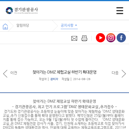
모바일 
알림마당
공지사항
찾아가는 DMZ 체험교실 하반기 확대운영
이전
다음
작성자
관리자
작성일
2014-08-26
찾아가는 DMZ 체험교실 하반기 확대운영
- 경기관광공사, 최고 인기 프로그램「DMZ 생태문화교실」추가접수 -
경기도와 경기관광공사는 초등학생 눈높이에 맞춘 찾아가는 체험학습 「DMZ 생태문화
교실」추가 신청접수를 통해 확대 운영한다고 밝혔다. 예약신청은 25일(월)부터 홈페이
지를 통해 접수 가능하고, 오는 9월 1일(월)부터 첫 수업에 들어간다. 「DMZ 생태문화
교실」은 DMZ 체험전문 강사가 서울, 경기, 인천에 소재하는 초등학교로 직접 찾아가서
DMZ의 독특한 생태환경과 역사, 안보에 대해 교육하는 체험교육프로그램으로, 2011년