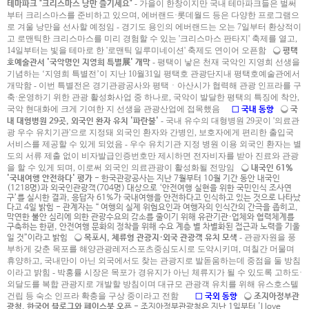
- 가을이 한창이지만 국내 테마파크들은 벌써
테마파크 "크리스마스 낭만 즐기세요"
부터 크리스마스를 준비하고 있으며, 에버랜드·롯데월드 등은 다양한 프로그램으
로 겨울 낭만을 선사할 예정임
- 경기도 용인의 에버랜드는 오는 7일부터 환상적이
고 로맨틱한 크리스마스를 미리 경험할 수 있는 '크리스마스 판타지' 축제를 열고,
14일부터는 빛을 테마로 한 '로맨틱 일루미네이션' 축제도 연이어 오픈함
❍ 평택
- 평택이 낳은 천재 국악인 지영희 선생을
호예술관서 '국악명인 지영희 특별展' 개막
기념하는 ‘지영희 특별전’이 지난 10월31일 평택호 관광단지내 평택호예술관에서
개막함
- 이번 특별전은 경기관광공사와 평택ㆍ아산시가 협력해 관광 인프라를 구
축·운영하기 위한 관광 활성화사업 중 하나로, 국악이 발달한 평택의 특징에 착안,
국악 현대화에 크게 기여한 지 선생을 관광산업에 접목했음
□ 국내 동향
❍ 국
- 국내 유수의 대형병원 29곳이 '의료관
내 대형병원 29곳, 외국인 환자 유치 '파란불'
광 우수 유치기관'으로 지정돼 외국인 환자와 간병인, 보호자에게 편리한 출입국
서비스를 제공할 수 있게 되었음
- 우수 유치기관 지정 병원 이용 외국인 환자는 별
도의 서류 제출 없이 비자발급인증번호만 제시하면 전자비자를 받아 진료와 관광
을 할 수 있게 되며, 이로써 외국인 의료관광이 활성화될 전망임
❍ 내국인 61%
'국내여행 안전하다' 평가
- 한국관광공사는 지난 7월부터 10월 기간 동안 내국인
(1218명)과 외국인관광객(704명) 대상으로 ‘안전여행 실현을 위한 국민인식 조사연
구’를 실시한 결과, 응답자 61%가 국내여행을 안전하다고 인식하고 있는 것으로 나타났
다고 4일 밝힘 - 관계자는 “ 여행의 실제 위험요인과 여행자의 인식간의 간극을 좁히고,
막연한 불안 심리에 의한 관광수요의 감소를 줄이기 위해 유관기관·업체와 협력체계를
구축하는 한편, 안전여행 문화의 정착을 위해 수요 계층 별 차별화된 접근과 노력을 기울
- 관광자원을 풍
일 것”이라고 밝힘
❍ 목포시, 체류형 관광지·외국 관광객 유치 모색
부하게 갖춘 목포를 해양관광레저스포츠중심도시로 도약시키며, 며칠간 머물며
휴양하고, 국내만이 아닌 외국에서도 찾는 관광지로 발돋움하는데 중점을 둘 방침
이라고 밝힘
- 박홍률 시장은 목포가 경유지가 아닌 체류지가 될 수 있도록 고하도·
외달도를 복합 관광지로 개발할 방침이며 대규모 관광객 유치를 위해 유스호스텔
건립 등 숙소 인프라 확충을 구상 중이라고 전함
□ 국외 동향
❍ 조지아정부관
광청, 한국어 블로그와 페이스북 오픈
- 조지아정부관광청은 지난 1일부터 'I love