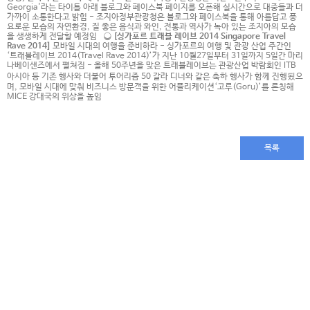
Georgia'라는 타이틀 아래 블로그와 페이스북 페이지를 오픈해 실시간으로 대중들과 더
가까이 소통한다고 밝힘 - 조지아정부관광청은 블로그와 페이스북을 통해 아름답고 풍
요로운 모습의 자연환경, 질 좋은 음식과 와인, 전통과 역사가 녹아 있는 조지아의 모습
을 생생하게 전달할 예정임
❍ [싱가포르 트래블 레이브 2014 Singapore Travel
Rave 2014]
모바일 시대의 여행을 준비하라 - 싱가포르의 여행 및 관광 산업 주간인
‘트래블레이브 2014(Travel Rave 2014)’가 지난 10월27일부터 31일까지 5일간 마리
나베이샌즈에서 펼쳐짐 - 올해 50주년을 맞은 트래블레이브는 관광산업 박람회인 ITB
아시아 등 기존 행사와 더불어 투어리즘 50 갈라 디너와 같은 축하 행사가 함께 진행됬으
며, 모바일 시대에 맞춰 비즈니스 방문객을 위한 어플리케이션‘고루(Goru)’를 론칭해
MICE 강대국의 위상을 높임
목록