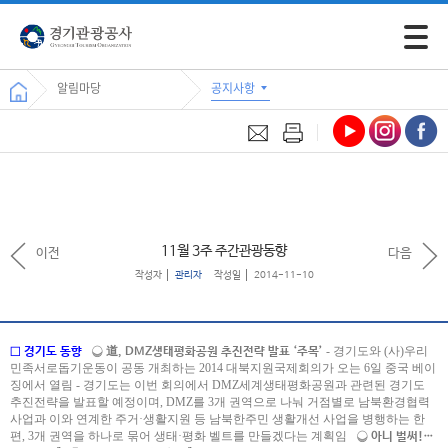
모바일 
알림마당
공지사항
11월 3주 주간관광동향
이전
다음
작성자
관리자
작성일
2014-11-10
- 경기도와 (사)우리
□ 경기도 동향
❍ 道, DMZ생태평화공원 추진전략 발표 ‘주목’
민족서로돕기운동이 공동 개최하는 2014 대북지원국제회의가 오는 6일 중국 베이
징에서 열림
- 경기도는 이번 회의에서 DMZ세계생태평화공원과 관련된 경기도
추진전략을 발표할 예정이며, DMZ를 3개 권역으로 나눠 거점별로 남북환경협력
사업과 이와 연계한 주거·생활지원 등 남북한주민 생활개선 사업을 병행하는 한
편, 3개 권역을 하나로 묶어 생태·평화 벨트를 만들겠다는 계획임
❍ 아니 벌써!…