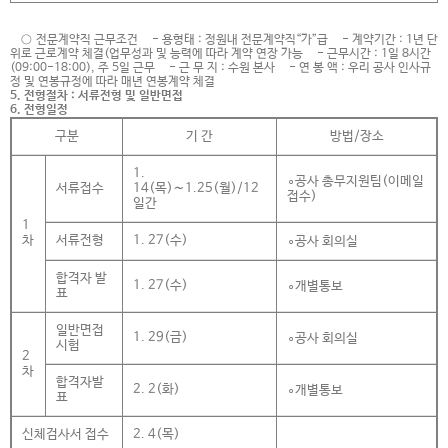
○ 전문계약직 근무조건 - 용형태 : 정원내 전문계약직“가”급 - 계약기간 : 1년 단
위로 근로계약 체결(업무성과 및 능력에 따라 계약 연장 가능 - 근무시간 : 1일 8시간
(09:00-18:00), 주 5일 근무 - 근 무 지 : 수원 본사 - 연 봉 액 : 우리 공사 인사규
정 및 연봉규정에 따라 매년 연봉계약 체결
5. 전형절차 : 서류전형 및 일반면접
6. 전형일정
구분
기 간
방법/장소
1.
∘공사 총무지원팀(이메일
서류접수
14(목)∼1.25(월)/12
접수)
일간
1
차
서류전형
1. 27(수)
∘공사 회의실
합격자 발
1. 27(수)
∘개별통보
표
일반면접
1. 29(금)
∘공사 회의실
시험
2
차
합격자발
2. 2(화)
∘개별통보
표
신체검사서 접수
2. 4(목)