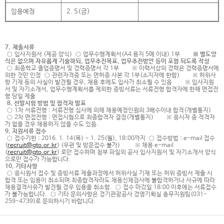
임용예정
2. 5(금)
7. 제출서류
○ 입사지원서 (제공 양식) ○ 업무수행계획서(A4 용지 5매 이내) 1부
※
별도양
식은 없으며 자유롭게 기술하되, 업무추진목표, 업무추진방안 등이 포함 되도록 작성
○ 최종학교 졸업증명서 및 경력증명서 각 1부 ※ 이력서상의 경력은 경력증명서에
의한 것만 인정 ○ 관련자격증 또는 면허증 사본 각 1부(소지자에 한함) ※ 허위사
항 기재 등의 사실이 발견될 경우, 채용 후에도 입사가 취소될 수 있음 ※ 입사지원
서 및 자기소개서, 업무수행계획서를 제외한 증빙서류는 서류전형 합격자에 한해 면접전
형 당일 제출
8. 선발시험 방법 및 합격자 발표
○ 1차 서류전형 : 서류전형 심사에 의해 채용예정인원의 3배수이내 합격(개별통지)
○ 2차 면접전형 : 면접시험으로 최종합격자 결정(개별통지) ※ 응시자 중 적격자
가 없을 경우 채용하지 않을 수도 있음.
9. 지원서류 접수
○ 접수기한 : 2016. 1. 14(목) ~ 1. 25(월), 18:00까지 ○ 접수방법 : e-mail 접수
(
recruit@gto.or.kr
) (우편 및 방문접수 불가) ※ 채용 e-mail
(
recruit@gto.or.kr
) 로만 접수하며 첨부 파일의 공사 입사지원서 및 자기소개서 양식
으로만 접수가 가능합니다.
10. 기타사항
○ 응시원서 접수 및 증빙서류 제출과정에서 허위사실 기재 또는 허위 증빙서 제출 시
합격 또는 임용이 취소되며 최종합격자라도 채용신체검사에 불합격하거나 사규에 따라
채용결격사유가 발견될 경우 임용을 취소함. ○ 접수 마감일 18:00 이후에는 서류접수
가 불가능합니다. ○ 기타 문의사항은 경기관광공사 경영기획실 총무지원팀(031-
259-4739)로 문의하시기 바랍니다.