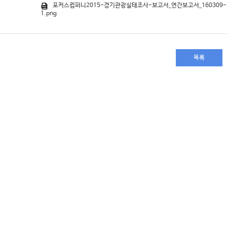
포커스컴퍼니2015-경기관광실태조사-보고서_연간보고서_160309-
1.png
목록