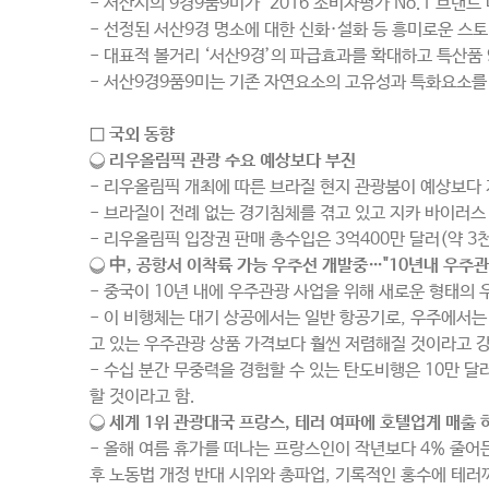
- 서산시의 9경9품9미가 ‘2016 소비자평가 No.1 브랜
- 선정된 서산9경 명소에 대한 신화·설화 등 흥미로운 
- 대표적 볼거리 ‘서산9경’의 파급효과를 확대하고 특산품 
- 서산9경9품9미는 기존 자연요소의 고유성과 특화요소를
□ 국외 동향
❍
리우올림픽 관광 수요 예상보다 부진
- 리우올림픽 개최에 따른 브라질 현지 관광붐이 예상보다 
- 브라질이 전례 없는 경기침체를 겪고 있고 지카 바이러스 
- 리우올림픽 입장권 판매 총수입은 3억400만 달러(약 3천
❍
中, 공항서 이착륙 가능 우주선 개발중…"10년내 우주관
- 중국이 10년 내에 우주관광 사업을 위해 새로운 형태의 
- 이 비행체는 대기 상공에서는 일반 항공기로, 우주에서는
고 있는 우주관광 상품 가격보다 훨씬 저렴해질 것이라고 
- 수십 분간 무중력을 경험할 수 있는 탄도비행은 10만 
할 것이라고 함.
❍
세계 1위 관광대국 프랑스, 테러 여파에 호텔업계 매출 
- 올해 여름 휴가를 떠나는 프랑스인이 작년보다 4% 줄어
후 노동법 개정 반대 시위와 총파업, 기록적인 홍수에 테