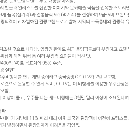
드 대상’ 문화관광브랜드 부문 대상을 차지함.
스토리 발굴과 일러스트를 삽입한 이야기와 문화예술 작품을 접목한 스토리
9개 품목(살거리)과 전통음식 9개(먹거리)를 선정하여 9품·9미 브랜드
 창의적이고 차별화된 관광브랜드로 개발해 지역의 소득증대와 관광객 유치
저조한 것으로 나타남. 입장권 판매도 최근 올림픽들보다 부진하고 호텔 
위험과 테러 위협 등 여러 부정적 요인들이 겹친 탓.
400억 원)로 목표치의 95% 수준.
광 실현"
우주비행체를 연구 개발 중이라고 중국중앙(CC)TV가 2일 보도함.
 로켓으로 운용할 수 있게 되며, CCTV는 이 비행체를 이용한 우주관광
강조함.
달러 이상이 들고, 우주를 나는 궤도비행에는 3천만 달러 이상이 소요된다
하락
든 데다가 지난해 11월 파리 테러 이후 외국인 관광객이 여전히 프랑스를
러까지 발생하면서 관광업계가 어려움을 겪었음.