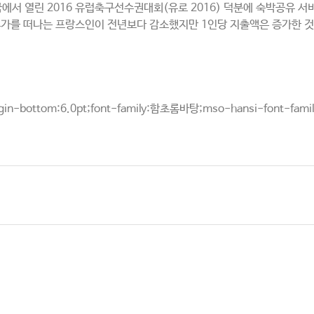
전국에서 열린 2016 유럽축구선수권대회(유로 2016) 덕분에 숙박공유 
름휴가를 떠나는 프랑스인이 전년보다 감소했지만 1인당 지출액은 증가한 것
rgin-bottom:6.0pt;font-family:함초롬바탕;mso-hansi-font-fam