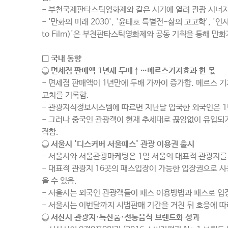
- 부천국제판타스틱영화제와 같은 시기에 열려 관광 시너지
- '만화의 미래 2030', '윤태호 특별전-삶의 고고학', 
to Film)'은 부천판타스틱영화제와 공동 기획을 통해 
□ 국내 동향
❍ 면세점 판매액 1년새 두배↑…메르스기저효과 한 몫
- 면세점 판매액이 1년만에 두배 가까이 증가함. 메르스
고치를 기록함.
- 관광지식정보시스템에 따르면 지난달 입국한 외국인은 1년 
- 그러나 중국인 관광객이 현재 추세대로 끊임없이 유입되
적함.
❍ 서울시 '디스커버 서울패스' 관광 이용권 출시
- 서울시와 서울관광마케팅은 1일 서울의 대표적 관광지를 한번에
- 대표적 관광지 16곳의 패스입장이 가능한 입장권으로 사
을 수 있음.
- 서울시는 외국인 관광객들이 패스 이용방법과 패스로 입장
- 서울시는 이번달까지 시범판매 기간을 거친 뒤 호응에 따
❍ 서산시 관광지·특산품·전통음식 브랜드화 성과