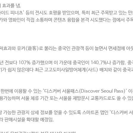
 효과를 냄.
'인사이드 피너츠' 등의 전시도 호평을 받았으며, 특히 최근 주목받고 있는 
만화가와 영화인이 직접 소통하며 콘텐츠 융합을 본격 시도했다는 점에서 주목
 기저효과와 유커(遊客)로 불리는 중국인 관광객 등이 늘면서 면세점에 아
전보다 107% 증가했으며 이 가운데 중국인이 140.7%나 증가함. 중
기가 쉽지 않은데다 최근 고고도미사일방어체계(사드) 배치와 같이 중국과 
 이용할 수 있는 '디스커버 서울패스(Discover Seoul Pass)' 
용가능하며 서울 체류 기간 또는 서울을 재방문시 교통카드로도 쓸 수 있음
 가능한 관광지 상세 정보를 얻을 수 있도록 스마트폰 앱인 '디스커버 서
라 판매시설을 확대할 예정임.