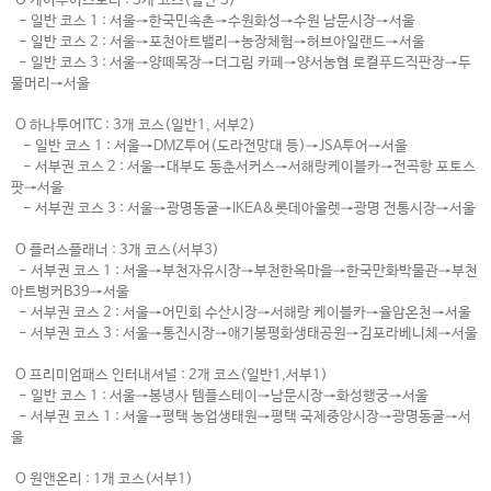
O 케이투어스토리 : 3개 코스(일반 3)
- 일반 코스 1 : 서울→한국민속촌→수원화성→수원 남문시장→서울
- 일반 코스 2 : 서울→포천아트밸리→농장체험→허브아일랜드→서울
- 일반 코스 3 : 서울→양떼목장→더그림 카페→양서농협 로컬푸드직판장→두
물머리→서울
O 하나투어ITC : 3개 코스(일반1, 서부2)
- 일반 코스 1 : 서울→DMZ투어(도라전망대 등)→JSA투어→서울
- 서부권 코스 2 : 서울→대부도 동춘서커스→서해랑케이블카→전곡항 포토스
팟→서울
- 서부권 코스 3 : 서울→광명동굴→IKEA&롯데아울렛→광명 전통시장→서울
O 플러스플래너 : 3개 코스(서부3)
- 서부권 코스 1 : 서울→부천자유시장→부천한옥마을→한국만화박물관→부천
아트벙커B39→서울
- 서부권 코스 2 : 서울→어민회 수산시장→서해랑 케이블카→율암온천→서울
- 서부권 코스 3 : 서울→통진시장→애기봉평화생태공원→김포라베니체→서울
O 프리미엄패스 인터내셔널 : 2개 코스(일반1,서부1)
- 일반 코스 1 : 서울→봉녕사 템플스테이→남문시장→화성행궁→서울
- 서부권 코스 1 : 서울→평택 농업생태원→평택 국제중앙시장→광명동굴→서
울
O 원앤온리 : 1개 코스(서부1)