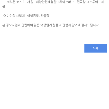
- 서부권 코스 1 : 서울→해양안전체험관→웨이브파크→전곡항 요트투어→서
울
O 미선정 사업체 : 여행공방, 한유망
본 공모사업과 관련하여 많은 여행업계 분들의 관심과 참여에 감사드립니다.
​
목록