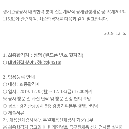
경기관광공사 대외협력 분야 전문계약직 공개경쟁채용 공고
(
제
2019-
115
호
)
와 관련하여
,
최종합격자를 다음과 같이 발표합니다
.
2019. 12. 6.
1.
최종합격자
:
성명
(
핸드폰 번호 뒷자리
)
○
대외협력 분야
:
정
○
화
(4516)
2.
임용등록 안내
○
대상
:
최종합격자
○
일시
: 2019. 12. 9.(
월
) ~ 12. 13.(
금
) 17:00
까지
※
공사 방문 전 사전 연락 및 방문 일정 협의 요망
○
장소
:
경기관광공사
5
층 경영기획본부 경영관리팀
○
제출서류
가
.
채용신체검사서
(
공무원채용신체검사 기준
) 1
부
※
최종합격자 공고일 이후 개인별로 공무원채용 신체검사를 실시하