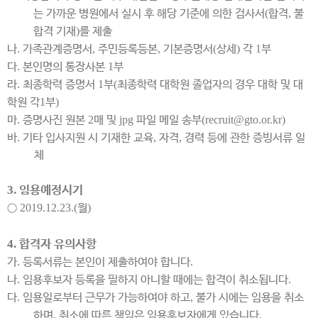
는 가까운 병원에서 실시 후 해당 기준에 의한 검사서
(
합격
,
불
합격 기재
)
를 제출
나
.
가족관계증명서
,
주민등록등본
,
기본증명서
(
상세
)
각
1
부
다
.
본인명의 통장사본
1
부
라
.
최종학력 증명서
1
부
(
최종학력 대학원 졸업자의 경우 대학 및 대
학원 각
1
부
)
마
.
증명사진 원본
2
매 및
jpg
파일 메일 송부
(recruit@gto.or.kr)
바
.
기타 입사지원 시 기재한 교육
,
자격
,
경력 등에 관한 증빙서류 일
체
3.
임용예정시기
○
2019.12.23.(
월
)
4.
합격자 유의사항
가
.
등록서류는 본인이 제출하여야 합니다
.
나
.
임용후보자 등록을 필하지 아니할 때에는 합격이 취소됩니다
.
다
.
임용일로부터 근무가 가능하여야 하고
,
불가 시에는 임용을 취소
하며
,
취소에 따른 책임은 임용후보자에게 있습니다
.