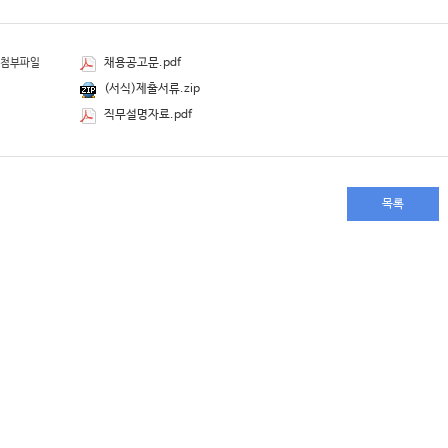
채용공고문.pdf
첨부파일
(서식)제출서류.zip
직무설명자료.pdf
목록