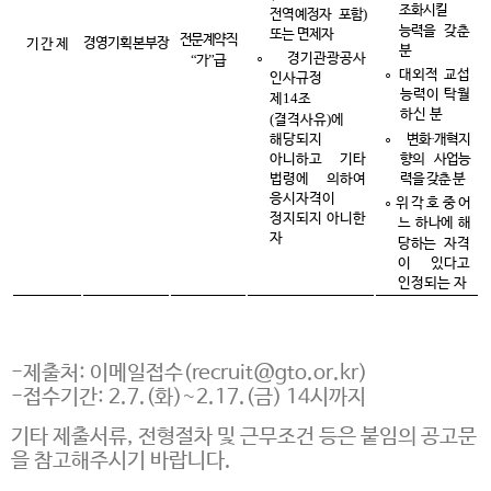
조화시킬
)
전역예정자 포함
능력을
갖춘
또는 면제자
전문계약직
경영기획본부장
기 간 제
분
∘
경기관광공사
“
”
가
급
∘
대외적 교섭
인사규정
능력이 탁월
14
제
조
하신 분
(
)
결격사유
에
·
해당되지
∘
변화
개혁지
아니하고 기타
향의 사업능
법령에 의하여
력을 갖춘 분
응시자격이
∘
위 각 호 중 어
정지되지 아니한
느 하나에 해
자
당하는
자격
이 있다고
인정되는 자
-제출처: 이메일접수(recruit@gto.or.kr)
-접수기간: 2.7.(화)~2.17.(금) 14시까지
기타 제출서류, 전형절차 및 근무조건 등은 붙임의 공고문
을 참고해주시기 바랍니다.