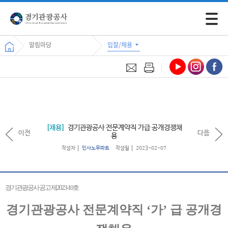
모바일 
알림마당
입찰/채용
채용
경기관광공사 전문계약직 가급 공개경쟁채
이전
다음
용
작성자
인사노무파트
작성일
2023-02-07
경기관광공사 공고 제
2023-10
호
경기관광공사 전문계약직
‘
가
’
급 공개경