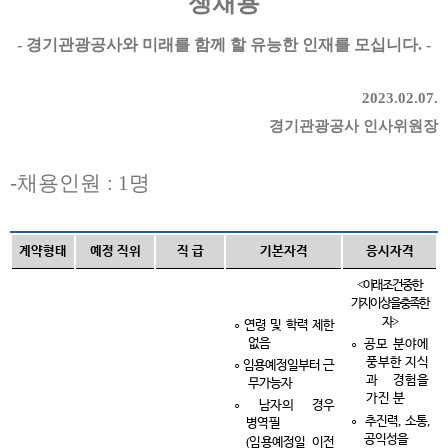
쟁채용
-
경기관광공사와 미래를 함께 할 유능한 인재를 모십니다
. -
2023.02.07.
경기관광공사 인사위원장
-채용인원
: 1
명
계약형태
예정 직위
직 급
기본자격
응시자격
<
아래 조건 중 한
가지 이상을 충족한
>
자
∘
연령 및 학력 제한
없음
∘
공모 분야에
풍부한 지식
∘
임용예정일부터 근
과 경험을
무가능자
가진 분
∘
남자의 경우
,
,
∘
추진력
소통
병역필
공익성을
(
임용예정일 이전