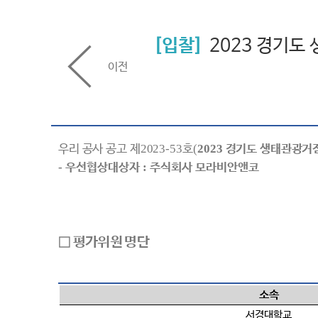
입찰
2023 경기도
이전
우리 공사 공고 제
2023-53
호
(
2023
경기도 생태관광거점
-
우선협상대상자
:
주식회사 모라비안앤코
□
평가위원 명단
소속
서경대학교