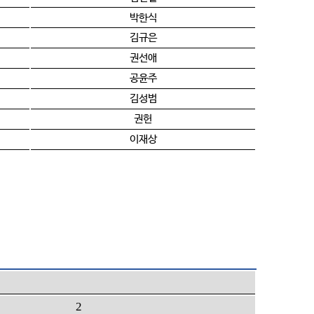
박한식
김규은
권선애
공윤주
김성범
권헌
이재상
2