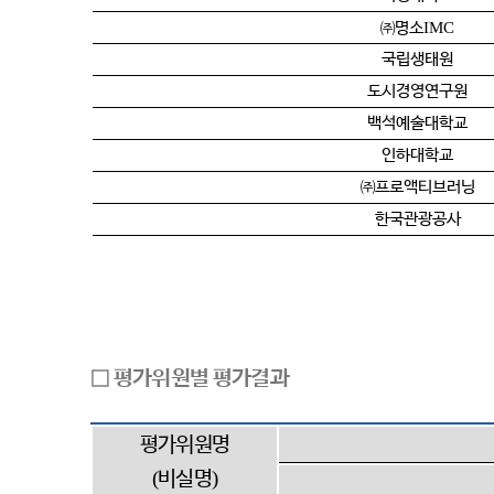
IMC
㈜
명소
국립생태원
도시경영연구원
백석예술대학교
인하대학교
㈜
프로액티브러닝
한국관광공사
□
평가위원별 평가결과
평가위원명
(
)
비실명