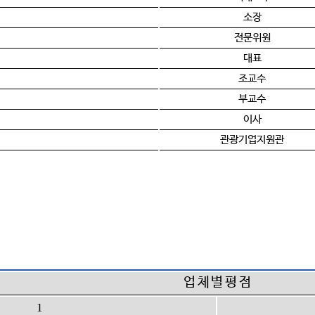
소장
전문위원
대표
조교수
부교수
이사
관광기업지원관
업 체 별 평 점
1