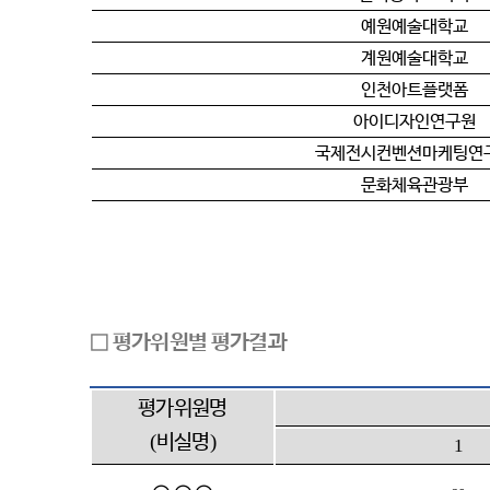
예원예술대학교
계원예술대학교
인천아트플랫폼
아이디자인연구원
국제전시컨벤션마케팅연
문화체육관광부
□
평가위원별 평가결과
평가위원명
(
)
비실명
1