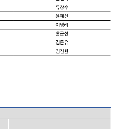
류창수
윤혜신
이영리
홍군선
김돈유
김진환