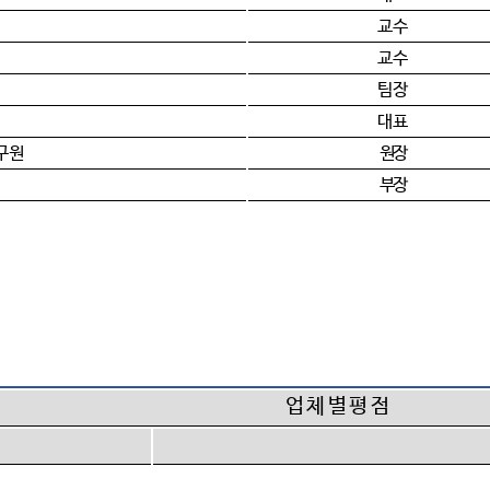
교수
교수
팀장
대표
구원
원장
부장
업 체 별 평 점