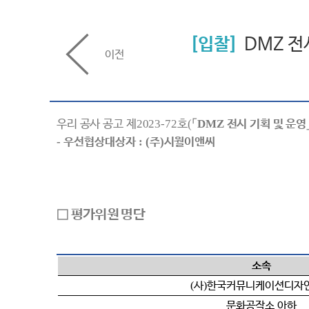
입찰
DMZ 전
이전
우리 공사 공고 제
2023-72
호
(
「
DMZ
전시 기획 및 운영
-
우선협상대상자
:
(
주
)
시월이앤씨
□
평가위원 명단
소속
(
사
)
한국커뮤니케이션디자
문화공작소 아하