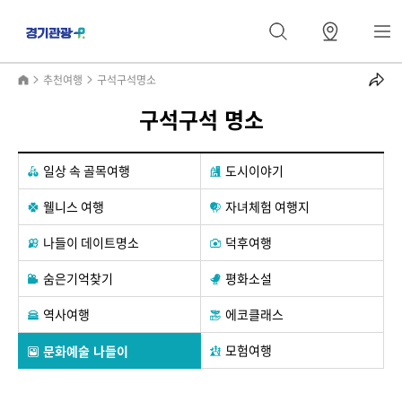
추천여행
구석구석명소
구석구석 명소
일상 속 골목여행
도시이야기
웰니스 여행
자녀체험 여행지
나들이 데이트명소
덕후여행
숨은기억찾기
평화소설
역사여행
에코클래스
문화예술 나들이
모험여행