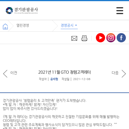
모바일 
열린경영
경영공시
2021년 11월 GTO 청렴고객레터
이전
다음
작성자
윤태형
작성일
2021-12-06
경기관광공사 ‘청렴윤리 & 고객만족’ 편지가 도착했습니다.
*깨.말.자 : 깨끗하게! 맑게! 자신있게!​ ​
많이 많이 봐주시면 감사드리겠습니다!
<깨.말.자 레터>는 경기관광공사의 깨끗하고 친절한 기업문화를 위해 매월 발행하는
CEO레터입니다.
청렴 및 고객 관련 주요계획과 행사소식이 담겨있으니 많은 관심 부탁드립니다. ^^