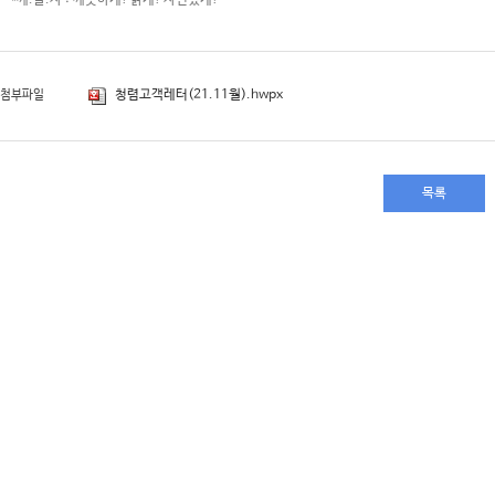
*깨.말.자 : 깨끗하게! 맑게! 자신있게!​ ​ ​​
청렴고객레터(21.11월).hwpx
첨부파일
목록