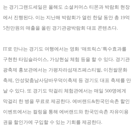
는 경기그랜드세일은 올해도 소셜커머스 티몬과 박람회 현장
에서 진행된다
.
이는 지난해 박람회가 열린 한달 동안 총
19
억
5
천만원의 매출을 올린 경기관광박람회 대표 콘텐츠다
.
IT
로 만나는 경기도 여행에서는 영화
‘
매트릭스
’
특수효과를
구현한 타임슬라이스
,
가상현실 체험 등을 할 수 있다
.
경기관
광축제 홍보관에서는 가평자라섬재즈페스티벌
,
이천쌀문화
축제
,
안성맞춤남사당바우덕이축제 등 경기도 대표 축제를 만
날 수 있다
.
또 경기도 막걸리 체험관에서는 매일
500
명에게
막걸리 한 병을 무료로 제공한다
.
에버랜드
&
한국민속촌 할인
이벤트에서는 컬링을 통해 에버랜드와 한국민속촌 자유이용
권을 할인가에 구입할 수 있는 기회를 제공한다
.