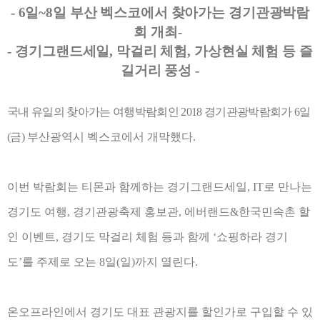
- 6
일
~8
일 부산 벡스코에서 찾아가는 경기관광박람
회 개최
-
-
경기그랜드세일
,
막걸리 체험
,
가상현실 체험 등 즐
길거리 풍성
-
국내 유일의 찾아가는 여행박람회인
2018
경기관광박람회가
6
일
(
금
)
부산광역시 벡스코에서 개막했다
.
이번 박람회는 티몬과 함께하는 경기그랜드세일
, IT
로 만나는
경기도 여행
,
경기관광축제 홍보관
,
에버랜드
&
한국민속촌 할
인 이벤트
,
경기도 막걸리 체험 등과 함께
‘
쇼핑하라 경기
도
’
를 주제로 오는
8
일
(
일
)
까지 열린다
.
온오프라인에서 경기도 대표 관광지를 할인가로 구입할 수 있