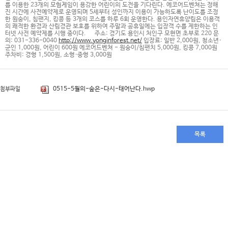
를 이용한 23개의 모험게임이 용감한 어린이의 도전을 기다린다. 에코어드벤쳐는 정해
진 시간에 사전예약제로 운영되며 5세부터 성인까지 이용이 가능하도록 난이도를 조정
한 원숭이, 침팬지, 킹콩 등 3개의 코스를 하루 6회 운영한다. 용인자연휴양림은 이용객
의 쾌적한 환경과 산림경관 보호를 위하여 주말과 공휴일에는 입장객 수를 제한하는 인
터넷 사전 예약제를 시행 중이다. 주소: 경기도 용인시 처인구 모현면 초부로 220 문
의: 031-336-0040
http://www.yonginforest.net/
입장료: 일반 2,000원, 청소년·
군인 1,000원, 어린이 600원 에코어드벤쳐 - 원숭이/침팬치 5,000원, 킹콩 7,000원
주차비: 경형 1,500원, 소형·중형 3,000원
0515-5월의-숲은-다시-태어난다.hwp
첨부파일
목록