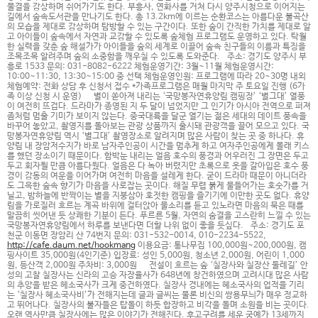
물결을 감상하며 쉬어가기도 한다. 부흥사, 연화사를 거쳐 다시 양주시청으로 이어지는
길에서 숲속도서관을 만나기도 한다. 총 13.2km에 이르는 순환코스는 아름다운 불곡산
의 모습을 제대로 감상하며 탐방할 수 있는 구간이다. 또한 숲이 간직한 가치를 제대로 알
고 아이들이 숲속에서 자연과 교감할 수 있도록 숲체험 프로그램도 운영하고 있다. 탁월
한 실력을 갖춘 숲 해설가가 아이들을 숲의 세계로 이끌어 숲속 친구들의 이름과 특징을
조목조목 알려주며 숲의 소중함을 깨우칠 수 있도록 도와준다. 주소: 경기도 양주시 부
흥로 1533 문의: 031-8082-6222 체험운영기간: 3월~11월 체험운영시간:
10:00~11:30, 13:30~15:00 중 선택 체험운영인원: 프로그램에 따라 20~30명 내외
체험예약: 전화 상담 후 신청서 접수 *가족프로그램은 매월 마지막 주 토요일 진행 (6가
족 이상 신청 시 운영) 별이 쏟아져 내리는 ‘국망봉자연휴양림 캠핑장’ ‘별그대’ 열풍
이 여전히 뜨겁다. 드라마가 종영된 지 두 달이 넘었지만 그 인기가 아시아 전역으로 퍼져
좀처럼 멈출 기미가 보이지 않는다. 중국대륙을 달군 열기는 젊은 세대의 데이트 풍속을
바꾸어 놓았고, 촬영지를 돌아보는 관광 상품까지 출시돼 관광객을 끌어 모으고 있다. 국
망봉자연휴양림 역시 ‘별그대’ 촬영장소로 알려지며 많은 사람이 찾는 곳 중 하나다. 휴
양림 내 장암저수지가 바로 남자주인공이 시간을 멈추게 하고 여자주인공에게 몰래 키스
를 했던 장소이기 때문이다. 함박눈 내리는 얼음 호수의 풍경과 어우러진 그 장면은 두고
두고 회자될 만큼 아름다웠다. 얼음은 다 녹아 버렸지만 초록으로 옷을 갈아입은 호수 풍
경이 감동의 여운을 이어가며 여전히 마음을 설레게 한다. 굳이 드라마 때문이 아니더라
도 그윽한 숲속 향기가 마음을 사로잡는 곳이다. 해질 무렵 붉게 물들어가는 호숫가를 거
닐고, 밤하늘에 반짝이는 별을 지붕삼아 호젓한 캠핑을 즐기기에 이만한 곳도 없다. 휴양
림을 가로질러 흐르는 계곡 바위에 걸터앉아 물소리를 듣고 있노라면 마음의 묵은 때를
말끔히 씻어낸 듯 상쾌한 기분이 든다. 푸르른 5월, 자연의 숨결을 고스란히 느낄 수 있는
국망봉자연휴양림에서 하루를 보낸다면 더할 나위 없이 좋을 듯싶다. 주소: 경기도 포
천군 이동면 장암리 산 74번지 문의: 031-532-0014, 010-2234-5522,
http://cafe.daum.net/hookmang
이용요금: 통나무집 100,000원~200,000원, 캠
핑사이트 35,000원(4인기준) 입장료: 성인 5,000원, 청소년 2,000원, 어린이 1,000
원, 등산객 2,000원 주차비: 3,000원 전설이 흐르는 숲 ‘칠장사와 칠장산 둘레길’ 안
성의 고찰 칠장사는 신라의 고승 자장율사가 648년에 창건하였으며 고려시대 많은 사람
의 추앙을 받은 헤소국사가 크게 중건하였다. 칠장사 경내에는 혜소국사의 업적을 기리
는 ‘칠장사 혜소국사비’가 전해지는데 글과 글씨는 물론 비신의 쌍용무늬가 매우 정교하
고 뛰어나다. 칠장사의 불자들은 탑돌이 하듯 합장하고 비각을 돌며 소원을 비는 곳이다.
오랜 역사만큼 칠장사에는 많은 이야기가 전해진다. 후고구려를 세운 궁예가 13세까지