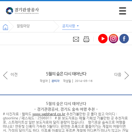
모바일 
알림마당
공지사항
5월의 숲은 다시 태어난다
이전
다음
작성자
관리자
작성일
2014-05-16
5월의 숲은 다시 태어난다
- 경기관광공사, 경기도 숲속 여행 추천 -
# 사진자료 : 웹하드
www.webhard.co.kr
추천가볼만한 곳 폴더 참고 아이디 :
gtoonline / 패스워드 : 2596911 # 본 보도자료는 매월 기획성 가볼만한 곳 추천자료
로, 스트레이트성 일반 보도자료와 달리 분량이 많습니다. 향기로운 숲속으로 여행을
떠나요! 연둣빛 신록이 가득한 5월이다. 완연한 초록으로 물들어가는 계절의 여왕이면
서, 가정의 달이기도 하다. 이토록 아름답고 푸르른 계절에 어디론가 떠나지 않고는 견딜