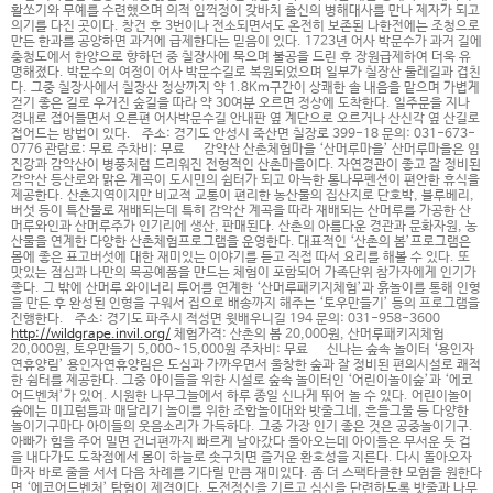
활쏘기와 무예를 수련했으며 의적 임꺽정이 갖바치 출신의 병해대사를 만나 제자가 되고
의기를 다진 곳이다. 창건 후 3번이나 전소되면서도 온전히 보존된 나한전에는 조청으로
만든 한과를 공양하면 과거에 급제한다는 믿음이 있다. 1723년 어사 박문수가 과거 길에
충청도에서 한양으로 향하던 중 칠장사에 묵으며 불공을 드린 후 장원급제하여 더욱 유
명해졌다. 박문수의 여정이 어사 박문수길로 복원되었으며 일부가 칠장산 둘레길과 겹친
다. 그중 칠장사에서 칠장산 정상까지 약 1.8Km구간이 상쾌한 솔 내음을 맡으며 가볍게
걷기 좋은 길로 우거진 숲길을 따라 약 30여분 오르면 정상에 도착한다. 일주문을 지나
경내로 접어들면서 오른편 어사박문수길 안내판 옆 계단으로 오르거나 산신각 옆 산길로
접어드는 방법이 있다. 주소: 경기도 안성시 죽산면 칠장로 399-18 문의: 031-673-
0776 관람료: 무료 주차비: 무료 감악산 산촌체험마을 ‘산머루마을’ 산머루마을은 임
진강과 감악산이 병풍처럼 드리워진 전형적인 산촌마을이다. 자연경관이 좋고 잘 정비된
감악산 등산로와 맑은 계곡이 도시민의 쉼터가 되고 아늑한 통나무펜션이 편안한 휴식을
제공한다. 산촌지역이지만 비교적 교통이 편리한 농산물의 집산지로 단호박, 블루베리,
버섯 등이 특산물로 재배되는데 특히 감악산 계곡을 따라 재배되는 산머루를 가공한 산
머루와인과 산머루주가 인기리에 생산, 판매된다. 산촌의 아름다운 경관과 문화자원, 농
산물을 연계한 다양한 산촌체험프로그램을 운영한다. 대표적인 ‘산촌의 봄’프로그램은
몸에 좋은 표고버섯에 대한 재미있는 이야기를 듣고 직접 따서 요리를 해볼 수 있다. 또
맛있는 점심과 나만의 목공예품을 만드는 체험이 포함되어 가족단위 참가자에게 인기가
좋다. 그 밖에 산머루 와이너리 투어를 연계한 ‘산머루패키지체험’과 흙놀이를 통해 인형
을 만든 후 완성된 인형을 구워서 집으로 배송까지 해주는 ‘토우만들기’ 등의 프로그램을
진행한다. 주소: 경기도 파주시 적성면 윗배우니길 194 문의: 031-958-3600
http://wildgrape.invil.org/
체험가격: 산촌의 봄 20,000원, 산머루패키지체험
20,000원, 토우만들기 5,000~15,000원 주차비: 무료 신나는 숲속 놀이터 ‘용인자
연휴양림’ 용인자연휴양림은 도심과 가까우면서 울창한 숲과 잘 정비된 편의시설로 쾌적
한 쉼터를 제공한다. 그중 아이들을 위한 시설로 숲속 놀이터인 ‘어린이놀이숲’과 ‘에코
어드벤쳐’가 있어. 시원한 나무그늘에서 하루 종일 신나게 뛰어 놀 수 있다. 어린이놀이
숲에는 미끄럼틀과 매달리기 놀이를 위한 조합놀이대와 밧줄그네, 흔들그물 등 다양한
놀이기구마다 아이들의 웃음소리가 가득하다. 그중 가장 인기 좋은 것은 공중놀이기구.
아빠가 힘을 주어 밀면 건너편까지 빠르게 날아갔다 돌아오는데 아이들은 무서운 듯 겁
을 내다가도 도착점에서 몸이 하늘로 솟구치면 즐거운 환호성을 지른다. 다시 돌아오자
마자 바로 줄을 서서 다음 차례를 기다릴 만큼 재미있다. 좀 더 스팩타클한 모험을 원한다
면 ‘에코어드벤처’ 탐험이 제격이다. 도전정신을 기르고 심신을 단련하도록 밧줄과 나무