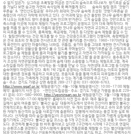
수 없지 않은가. 싱그러운 초록빛깔 머금은 경기도의 숲속으로 떠나보자. 향기로운 숲길
을 거닐다 보면 숭고한 자연의 속삭임에 푹 빠져들게 된다. 숲속의 힐링 캠프 ‘잣향기
푸른숲’ & ‘연인산도립공원’ 우리나라 최대의 잣나무 숲속에 조성된 ‘잣향기푸른숲’은
축령산과 서리산 자락에 위치하고 있다. 산 어귀에 닿는 순간 울창한 잣나무 숲에서 뿜어
져 나오는 피톤치드 향이 온몸을 감싸 안으며 반겨준다. 그저 숲길을 걷는 것만으로도 만
족스러울 이곳에 치유와 체험이 가능한 프로그램이 운영되고 있어 더욱 매력적이다. 하
늘을 찌를 듯 높이 솟은 두 아름의 웅장한 잣나무 숲에서 자연과 교감하고, 명상으로 심신
의 피로를 풀 수 있으며, 풍욕체험, 목공체험, 기체조 등 다양한 숲속 체험을 즐길 수 있
다. 힐링센터에서는 건강 체크를 할 수 있는 건강증진프로그램이 진행되며, 축령백림관
은 전국 최초의 잣 특성화 전시관으로 잣 관련 볼거리를 전시한다. 1960~1970년대 실
제 화전민이 살았던 마을터에는 너와집, 귀틀집, 숯가마 등을 그대로 재현한 전시가옥을
설치해 그들의 생활상을 들여다 볼 수 있도록 꾸며놓았다. ‘잣향기푸른숲’은 산림치유 프
로그램과 숲 체험을 통해 몸과 마음에 활기를 불어넣고 자연과 더 가까워질 수 있는 최적
의 장소이다. 연인산도립공원에서도 ‘숲체험 힐링프로그램’을 운영 중이다. 용추폭포까
지 조성된 자연관찰로를 따라 걸으며 숲에 대한 소중함을 느껴보는 체험프로그램, 계곡
소릿길을 따라 연인산에 서식하는 동·식물을 만날 수 있는 자연생태 프로그램 등 다양한
숲속여행이 마련되어 있다. 특히 1박 2일로 운영되는 아토피가족캠프는 아토피 질환에
대한 올바른 정보를 제공하고 의료상담, 웃음치료 등을 통해 아토피 피부질환으로 어려
움을 겪고 있는 가족에게 건강을 증진할 수 있는 계기를 마련해 주고 있다. -잣향기푸른
숲- 주소: 경기도 가평군 상면 축령로 289-217 문의: 031-8008-6763,
http://www.ggaf.or.kr
체험운영기간: 4월~10월 체험운영시간: 10:00~17:00 체험
예약: 홈페이지 사전 접수 -연인산도립공원- 주소: 경기도 가평군 가평읍 용추로 229-
41 문의: 031-580-9900,
http://yeoninsan.go.kr
체험운영기간: 3월~10월 체험운
영시간: 10:00~17:00 체험예약: 홈페이지 사전 접수 휴무: 매주 월요일 한적한 오솔
길에서 삶의 여유를 찾다 ‘불곡산 숲길’ 대동여지도에서 양주의 진산이라 불렸던 불곡산.
전체적으로는 특징이 없는 듯 밋밋해 보이지만, 두 개의 암봉이 마주보고 솟아 오른 당당
한 자태가 등산객의 눈길을 사로잡기에 충분하다. 암봉에서 바라보는 풍경 또한 실로 뛰
어나다. 산자락을 따라 숲길(둘레길)이 조성되어 있어 오솔길을 걸으며 가볍게 삼림욕을
즐기기에도 그만이다. 불곡산 숲길 코스는 총 5개 구간으로, 1개 구간은 보통 5~8km 정
도다. 온전하게 불곡산을 한 바퀴 돌아보고 싶다면 2구간에서 시작해 1구간으로 연결되
는 순환코스를 권장한다. 양주시청에서 출발해 전통문화를 체험할 수 있는 별산대놀이마
당과 양주관아지를 지나 선유동천계곡에서 신선이 되어 보기도 하고, 잔잔한 광백저수지