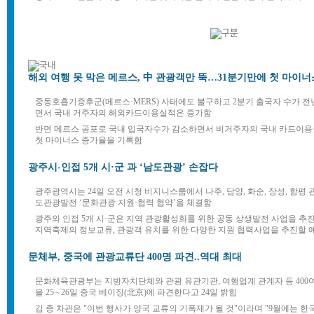
해외 여행 못 막은 메르스, 中 관광객만 뚝…31분기만에 첫 마이너
중동호흡기증후군(메르스·MERS) 사태에도 불구하고 2분기 출국자 수가 전년 
면서 국내 거주자의 해외카드이용실적은 증가함
반면 메르스 공포로 국내 입국자수가 감소하면서 비거주자의 국내 카드이용금액
첫 마이너스 증가율을 기록함
광주시-인접 5개 시·군 과 ‘남도관광’ 손잡다
광주광역시는 24일 오전 시청 비지니스룸에서 나주, 담양, 화순, 장성, 함평
도관광발전 ‘문화관광 지원·협력 협약’을 체결함
광주와 인접 5개 시·군은 지역 관광활성화를 위한 공동 상생발전 사업을 추
지역축제의 정보교류, 관광객 유치를 위한 다양한 지원 협력사업을 추진할 
문체부, 중국에 관광교류단 400명 파견..역대 최대
문화체육관광부는 지방자치단체와 관광 유관기관, 여행업계 관계자 등 40
을 25∼26일 중국 베이징(北京)에 파견한다고 24일 밝힘
김 종 차관은 "이번 행사가 양국 교류의 기폭제가 될 것"이라며 "9월에는 한