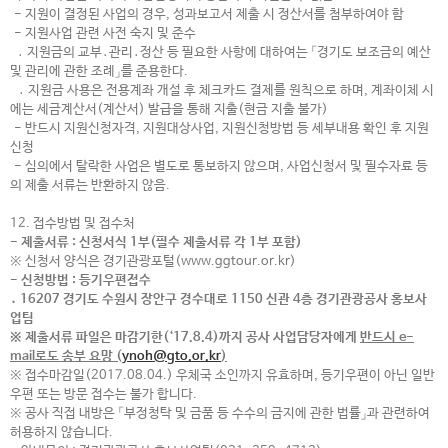
- 지원이 결정된 사업의 경우, 성과보고서 제출 시 정산서를 첨부하여야 함
- 지원사업 관련 사전 숙지 및 준수
․ 지원금의 교부․관리․정산 등 필요한 사항에 대하여는 「경기도 보조금의 예산
및 관리에 관한 조례」를 준용한다.
․ 지원금 사용은 전용계좌 개설 후 체크카드 결제를 원칙으로 하며, 계좌이체 시
에는 세금계산서(계산서) 발급을 통해 지출(현금 지출 불가)
- 반드시 지원신청자격, 지원대상사업, 지원신청방법 등 세부내용 확인 후 지원
신청
- 심의에서 탈락한 사업은 별도로 통보하지 않으며, 사업신청서 및 필수자료 등
의 제출 서류는 반환하지 않음.
12. 접수방법 및 접수처
- 제출서류 : 신청서식 1부(필수 제출서류 각 1부 포함)
※ 신청서 양식은 경기관광포털(www.ggtour.or.kr)
- 신청방법 : 등기우편접수
․
16207 경기도 수원시 장안구 경수대로 1150 신관 4층 경기관광공사 홍보사
업팀
※
제출서류 파일은 마감기한(‘17.8.4)까지 공사 사업담당자에게
반드시
e-
mail로도 송부 요망
(
ynoh@gto.or.kr
)
※ 접수마감일(2017.08.04.) 우체국 소인까지 유효하며, 등기우편이 아닌 일반
우편 또는 방문 접수는 불가 합니다.
※ 공사 직접 내방은 「부정청탁 및 금품 등 수수의 금지에 관한 법률」과 관련하여
허용하지 않습니다.