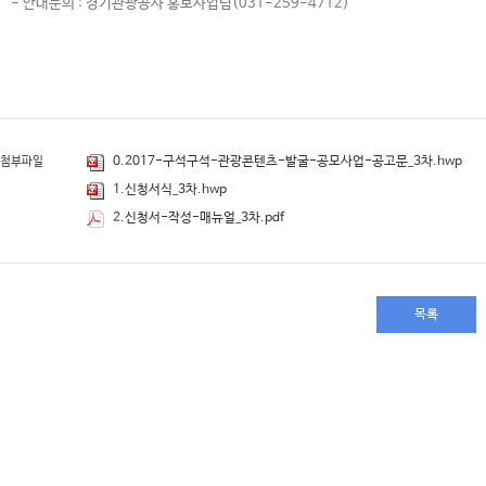
- 안내문의 : 경기관광공사 홍보사업팀(031-259-4712)
0.2017-구석구석-관광콘텐츠-발굴-공모사업-공고문_3차.hwp
첨부파일
1.신청서식_3차.hwp
2.신청서-작성-매뉴얼_3차.pdf
목록