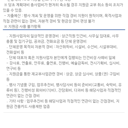
※ 당초 계획대비 총사업비가 현저히 축소될 경우 지원금 교부 취소 등의 조치가
있을 수 있음.
- 지출예산 : 행사 개최 및 운영을 위한 직접 경비 지원이 원칙이며, 목적사업과
직접 관련이 없는 경비, 자본적 경비 및 현금성 경비 편성 불가
※ 지원금 사용 불가항목
․ 지원사업자의 일상적인 운영경비 : 상근직원 인건비, 사무실 임대료, 사무
용품 및 집기구입, 공과금, 전화요금 등 단체 운영경비
․ 단체운영 목적의 자본적 경비 : 자산취득비, 시설비, 수선비, 시설부대비,
전화설비 등
․ 단체 대표자 혹은 지원사업자 본인에게 집행되는 인건비성 사례비 일체
- 강사료, 연출료, 안무료, 출연료, 진행비, 예술감독비, 전시기획비, 심사비,
연구비 등
․ 지원금을 통한 재교부사업관련 경비 : 상금, 상금 심사비, 상품(권) 구입비
등
․ 행사 기념품 구입, 업무추진비, 행사답사비 등의 준비비(교통비, 숙박비, 유
류비 등), 진행비성 회의비(식비), 간담회비, 다과비 등 해당사업과 직접적인
연관이 없는 간접 경비
․ 기타 사항 : 업무추진비 등 해당사업과 직접적인 연관이 없는 간접경비, 지
원금 전용카드 사용제한 업종