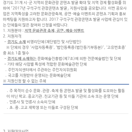
경기도 31개 시·군 지역의 문화관광 콘텐츠 발굴 확대 및 지역 경제 활성화를 위
하여 「2017년 구석구석 관광콘텐츠 발굴」 지원사업을 공모합니다. 이번 공모사
업은 지역특성을 고려한 문화관광축제, 공연·예술 이벤트의 콘텐츠 기획과 홍보
마케팅을 지원하고자 합니다. 2017 구석구석 관광콘텐츠 발굴 사업에 관심이 있
는 단체들의 많은 참여와 신청을 바랍니다.
1. 지원분야 :
지역 문화관광 축제, 공연․예술 이벤트
2. 지원자격
-
경기도 소재
비영리단체(재단법인 및 사단법인)
※ 단체의 경우 ‘사업자등록증’, ‘법인등록증(법인등기부등본)’, ‘고유번호증’
중 최소 1종 필수
-
경기도에 소재하는
문화예술진흥법(제7조)에 의한 전문예술법인 및 단체
- 기타 해당 사업별 특성에 적합한 문화예술관련 단체
․ 주민자치센터에서 주관하는 주민자치위원회
․ 국고를 지원받아 운영되는 문화예술단체
※ 지원신청 할 수 없는 주체
․ 주 목적이 순수 문화․관광․축제 등 콘텐츠 발굴 및 활성화를 도모하는 활동
이 아닌 학교․종교기관․친교기관 등 및 이들 기관의 소속 또는 운영 단체
․ 언론사 및 언론사 소속의 단체
․ 초․중․고교 재학생 또는 이들로 구성된 단체
3. 지원대상사업